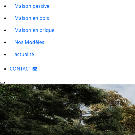
Maison passive
Maison en bois
Maison en brique
Nos Modèles
actualité
CONTACT