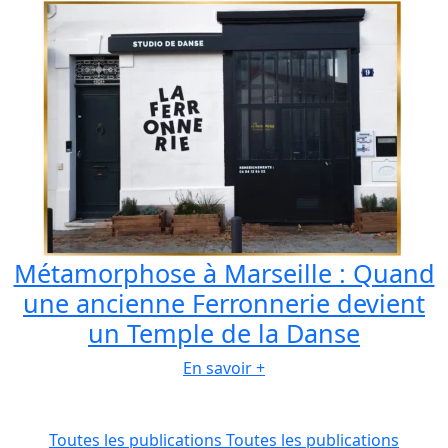
Métamorphose à Marseille : Quand
une ancienne Ferronnerie devient
un Temple de la Danse
En savoir +
Toutes les publications
Toutes les publications